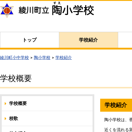
本
文
へ
移
動
トップ
学校紹介
綾川町小中学校
陶小学校
学校紹介
学校概要
学校概要
学校紹介
校歌
陶小学校は、
近くを流れる