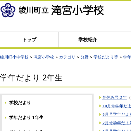
本
文
へ
移
動
トップ
学校紹介
綾川町小中学校
滝宮小学校
カテゴリ
分野
学校だより等
学年
学年だより 2年生
冬休み号２年
（
学校だより
10月号学年だ
9月号学年だよ
学年だより 1年生
7月号学年だよ