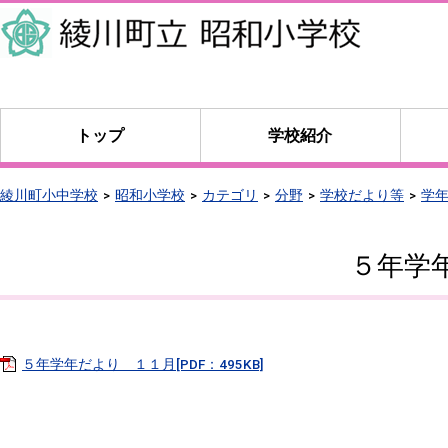
本
文
へ
移
動
トップ
学校紹介
綾川町小中学校
昭和小学校
カテゴリ
分野
学校だより等
学
５年学
５年学年だより １１月[PDF：495KB]