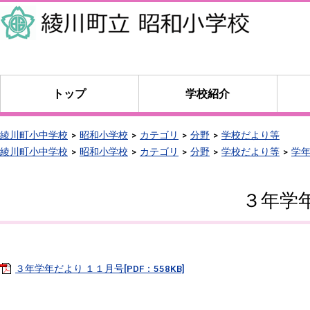
本
文
へ
移
動
トップ
学校紹介
綾川町小中学校
昭和小学校
カテゴリ
分野
学校だより等
綾川町小中学校
昭和小学校
カテゴリ
分野
学校だより等
学年
３年学
３年学年だより １１月号[PDF：558KB]