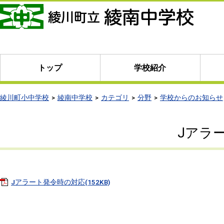
本
文
へ
移
動
トップ
学校紹介
綾川町小中学校
綾南中学校
カテゴリ
分野
学校からのお知らせ
Jアラ
Jアラート発令時の対応(152KB)