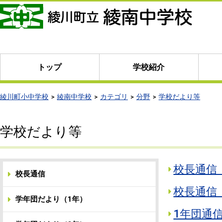
本
文
へ
移
動
トップ
学校紹介
綾川町小中学校
綾南中学校
カテゴリ
分野
学校だより等
学校だより等
校長通信 
校長通信
校長通信 
学年団だより（1年）
1年団通