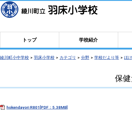
本
文
へ
移
動
トップ
学校紹介
綾川町小中学校
羽床小学校
カテゴリ
分野
学校だより等
ほ
保健
hokendayori R801[PDF：5.38MB]