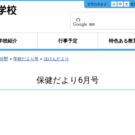
小
中
大
文字の大きさ：
背
学校紹介
行事予定
特色ある教
分野
学校だより等
ほけんだより
保健だより6月号