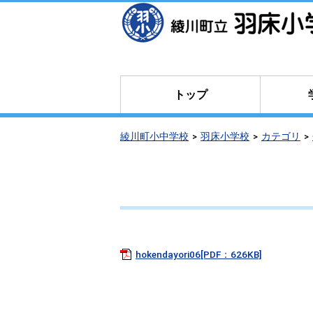
本
文
へ
移
動
トップ
綾川町小中学校
羽床小学校
カテゴリ
hokendayori06[PDF：626KB]