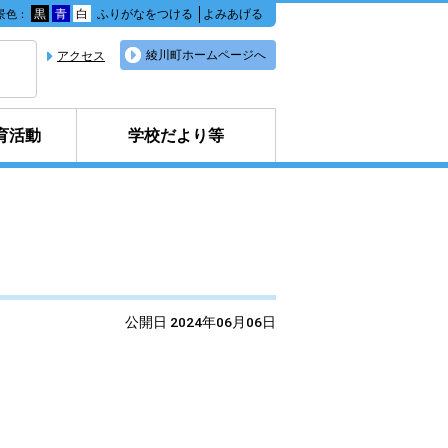
黒
青
白
ふりがなをつける
よみあげる
景色：
綾川町ホームページへ
アクセス
育活動
学校だより等
公開日 2024年06月06日