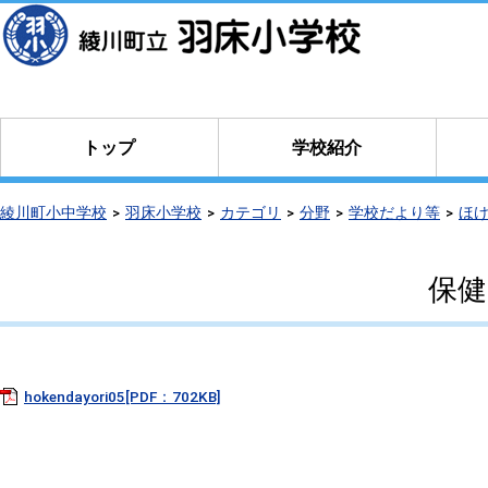
本
文
へ
移
動
トップ
学校紹介
綾川町小中学校
羽床小学校
カテゴリ
分野
学校だより等
ほ
保健
hokendayori05[PDF：702KB]