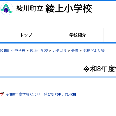
本
文
へ
移
動
トップ
学校紹介
綾川町小中学校
綾上小学校
カテゴリ
分野
学校だより等
令和8年
令和8年度学校だより 第2号[PDF：724KB]