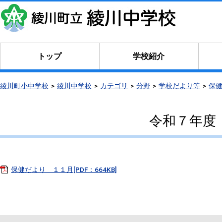
トップ
学校紹介
綾川町小中学校
綾川中学校
カテゴリ
分野
学校だより等
保
令和７年度
保健だより １１月[PDF：664KB]