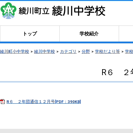
トップ
学校紹介
綾川町小中学校
綾川中学校
カテゴリ
分野
学校だより等
学
R６ ２
R６ ２年団通信１２月号[PDF：390KB]